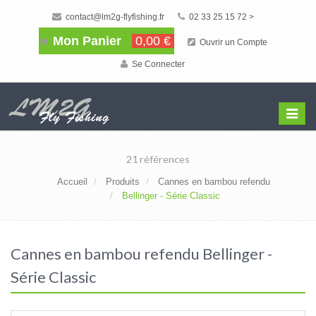
contact@lm2g-flyfishing.fr
02 33 25 15 72 >
Mon Panier
0,00 €
Ouvrir un Compte
Se Connecter
Affiche
Menu
21 références
Accueil
Produits
Cannes en bambou refendu
Bellinger - Série Classic
Cannes en bambou refendu Bellinger -
Série Classic