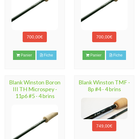
700,00€
700,00€
Panier
Fiche
Panier
Fiche
Blank Winston Boron
Blank Winston TMF -
III TH Microspey -
8p #4 - 4 brins
11p6 #5 - 4 brins
749,00€