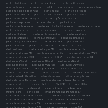
peche black bass
peche carangue bleue
peche omble arctique
jardin de la reine
groenland
tahiti
peche à tahiti
pêche qu groenland
pêche aux jardins de la reine
pêche au chili
peche à los roques
peche au venezuela
peche à christmas island
peche en alaska
peche au moulin de gemages
pêche en péninsule de kola
peche aux seychelles
peche en irlande
peche à cuba
peche nouvelle zelande
peche en colombie britannique
peche au honduras
peche en terre de feu
peche en dordogne
peche en auvergne
peche en thailande
peche sur la yama siberie
peche en sibérie
peche en argentine
peche aux maldives
peche en patagonie
peche en laponie finlandaise
peche en lozere
peche cop cod
peche en russie
peche au kazakhstan
moulinet abel creek
abel creek reel
moulinet abel super 3N
moulinet abel super 4N
moulinet abel super 5N
moulinet abel super 6N
moulinet abel super 7/8N
moulinet abel super 9/10N
moulinet abel 12W
moulinet abel super 13
abel super 3N reel
abel super 4N reel
abel super 5N reel
abel super 6N reel
abel super 7/8N reel
abel super 9/10N reel
abel super 12W reel
abel super 13 reel
moulinet abel classic
moulinet abel classic switch
abel classic switch reel
moulinet classic willow
moulinet raised pillar willow
willow classic reel
willow raised pillar reel
abel reel custom De young
moulinet abel customisation De young
moulinet abel BG
moulinet abel QC
Abel BG reel
abel QC reel
moulinet dallari
dallari reel
moulinet 3-tand
3-tand reels
moulinet echo
echo reels
canne thomas and thomas solar
canne thomas and thomas vector
canne thomas and thomas horizon II
canne thomas and thomas LPSII
canne thomas and thomas DNA
canne thomas and thomas 3S
canne thomas and thomas XL4
canne thomas and thomas ESP
canne thomas and thomas TNT