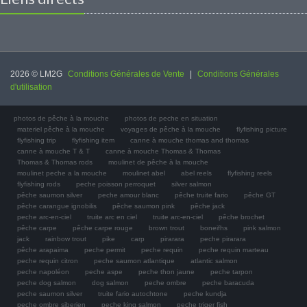
2026 © LM2G
Conditions Générales de Vente
|
Conditions Générales
d'utilisation
photos de pêche à la mouche
photos de peche en situation
materiel pêche à la mouche
voyages de pêche à la mouche
flyfishing picture
flyfishing trip
flyfishing item
canne à mouche thomas and thomas
canne à mouche T & T
canne à mouche Thomas & Thomas
Thomas & Thomas rods
moulinet de pêche à la mouche
moulinet peche a la mouche
moulinet abel
abel reels
flyfishing reels
flyfishing rods
peche poisson perroquet
silver salmon
pêche saumon silver
peche amour blanc
pêche truite fario
pêche GT
pêche carangue ignobilis
pêche saumon pink
pêche jack
peche arc-en-ciel
truite arc en ciel
truite arc-en-ciel
pêche brochet
pêche carpe
pêche carpe rouge
brown trout
boneifhs
pink salmon
jack
rainbow trout
pike
carp
pirarara
peche pirarara
pêche arapaima
peche permit
peche requin
peche requin marteau
peche requin citron
peche saumon atlantique
atlantic salmon
peche napoléon
peche aspe
peche thon jaune
peche tarpon
peche dog salmon
dog salmon
peche ombre
peche baracuda
peche saumon silver
truite fario autochtone
peche kundja
peche ombre siberien
peche king salmon
peche triger fish