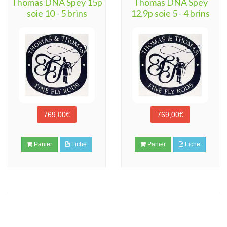
Thomas DNA Spey 15p
Thomas DNA Spey
soie 10 - 5 brins
12.9p soie 5 - 4 brins
769,00€
769,00€
Panier
Fiche
Panier
Fiche