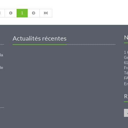
1
N
Actualités récentes
1 
la
G
6
le
Fr
Té
FA
Em
R