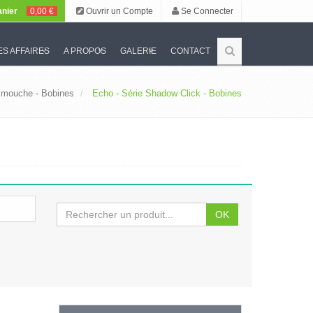
nier
0,00 €
Ouvrir un Compte
Se Connecter
S AFFAIRES
A PROPOS
GALERIE
CONTACT
 mouche - Bobines
Echo - Série Shadow Click - Bobines
OK