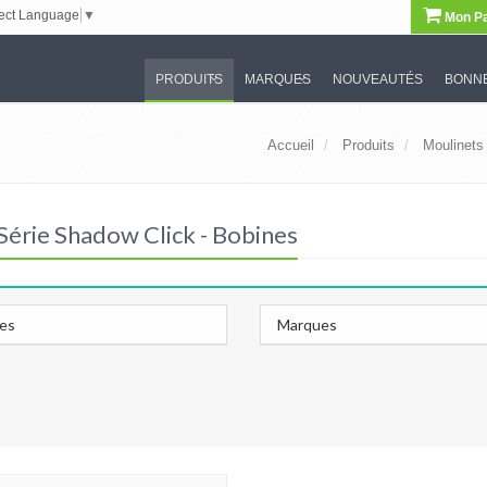
ect Language
▼
Mon Pa
PRODUITS
MARQUES
NOUVEAUTÉS
BONNE
Accueil
Produits
Moulinets
Série Shadow Click - Bobines
les
Marques