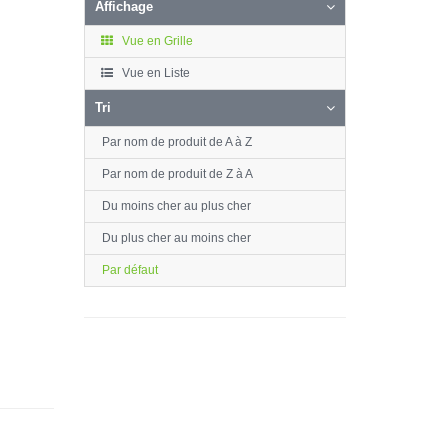
Affichage
Vue en Grille
Vue en Liste
Tri
Par nom de produit de A à Z
Par nom de produit de Z à A
Du moins cher au plus cher
Du plus cher au moins cher
Par défaut