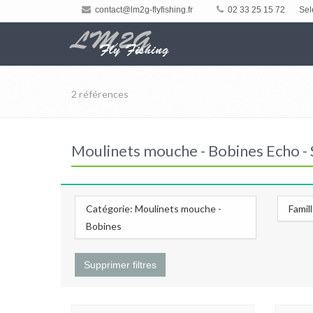
contact@lm2g-flyfishing.fr
02 33 25 15 72
Sel
2 références
Moulinets mouche - Bobines Echo - 
Catégorie: Moulinets mouche -
Famil
Bobines
Supprimer filtres