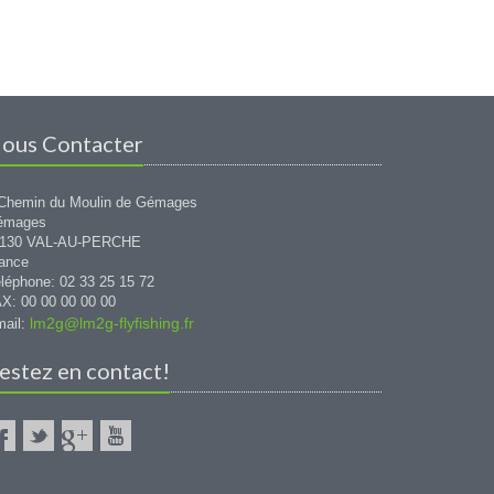
ous Contacter
Chemin du Moulin de Gémages
émages
1130 VAL-AU-PERCHE
ance
léphone: 02 33 25 15 72
X: 00 00 00 00 00
lm2g@lm2g-flyfishing.fr
ail:
estez en contact!