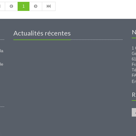
1
N
Actualités récentes
1 
la
G
6
le
Fr
Té
FA
Em
R