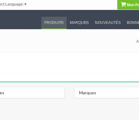
ect Language
▼
Mon Pa
PRODUITS
MARQUES
NOUVEAUTÉS
BONNE
A
les
Marques