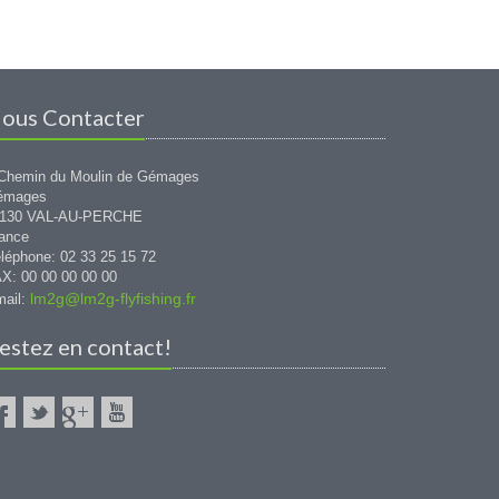
ous Contacter
Chemin du Moulin de Gémages
émages
1130 VAL-AU-PERCHE
ance
léphone: 02 33 25 15 72
X: 00 00 00 00 00
lm2g@lm2g-flyfishing.fr
ail:
estez en contact!