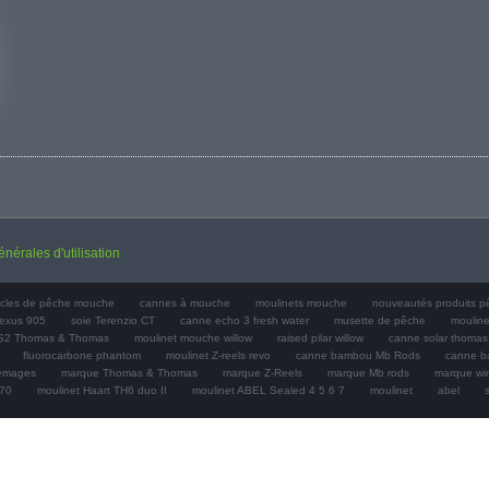
nérales d'utilisation
ticles de pêche mouche
cannes à mouche
moulinets mouche
nouveautés produits 
nexus 905
soie Terenzio CT
canne echo 3 fresh water
musette de pêche
mouline
S2 Thomas & Thomas
moulinet mouche willow
raised pilar willow
canne solar thomas
fluorocarbone phantom
moulinet Z-reels revo
canne bambou Mb Rods
canne b
gemages
marque Thomas & Thomas
marque Z-Reels
marque Mb rods
marque wi
F70
moulinet Haart TH6 duo II
moulinet ABEL Sealed 4 5 6 7
moulinet
abel