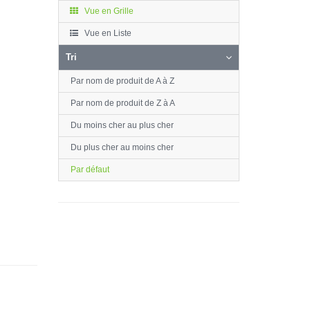
Vue en Grille
Vue en Liste
Tri
Par nom de produit de A à Z
Par nom de produit de Z à A
Du moins cher au plus cher
Du plus cher au moins cher
Par défaut