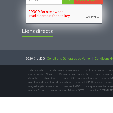
OK
Désinscription
Liens directs
2026 © LM2G
Conditions Générales de Vente
|
Conditions Gé
peche mouche
pêche mouche magazine
testé pour vous
ar
canne winston Nexus
Winston nexus 9p soie 5
canne winston 
Json fly
fishing bag
canne NS2 Thomas & thomas
canne N
plateforme de montage de mouches
canne ESP Thomas & Thomas
magazine pêche mouche
marque LM2G
marque le moulin de 
marque Echo
canne bambou Mb rods SFW
moulinet 3 TAND T