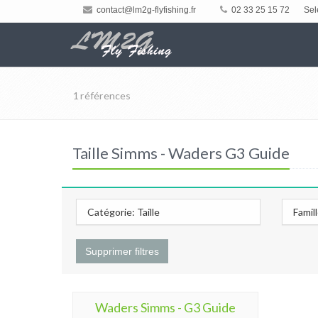
contact@lm2g-flyfishing.fr
02 33 25 15 72
Sel
1 références
Taille Simms - Waders G3 Guide
Catégorie: Taille
Famil
Supprimer filtres
Waders Simms - G3 Guide