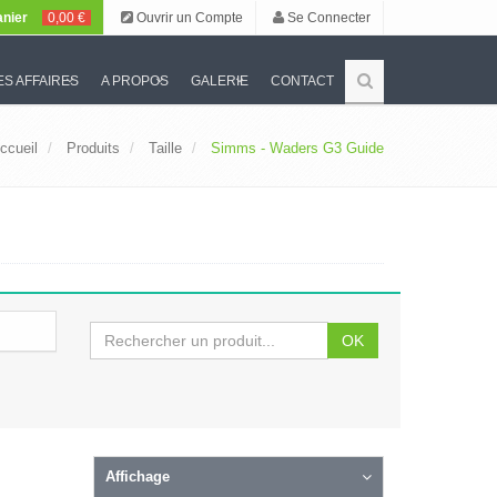
nier
0,00 €
Ouvrir un Compte
Se Connecter
S AFFAIRES
A PROPOS
GALERIE
CONTACT
ccueil
Produits
Taille
Simms - Waders G3 Guide
OK
Affichage