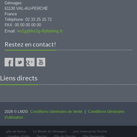
Gémages
61130 VAL-AU-PERCHE
France
Téléphone: 02 33 25 15 72
FAX: 00 00 00 00 00
lm2g@lm2g-flyfishing.fr
Email:
Restez en contact!
Liens directs
2026 © LM2G
Conditions Générales de Vente
|
Conditions Générales
d'utilisation
gîte de france
Le Moulin de Gémages
parc national du Perche
chambre d'hôte
Perche
Gîte du Perche
Gîte Normandie