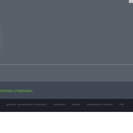
nérales d'utilisation
gamme presentation bellinger
moulinet
riviere
waterworks lamson
m6