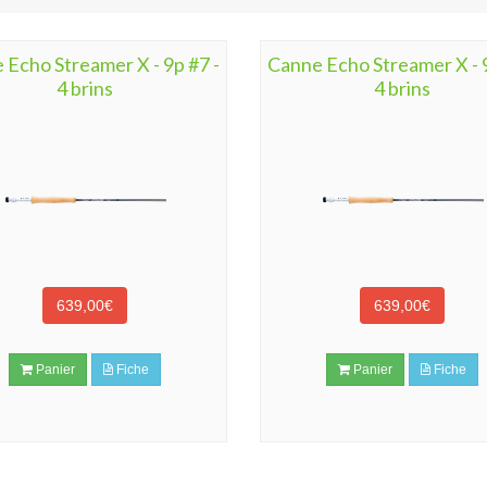
 Echo Streamer X - 9p #7 -
Canne Echo Streamer X - 9
4 brins
4 brins
639,00€
639,00€
Panier
Fiche
Panier
Fiche