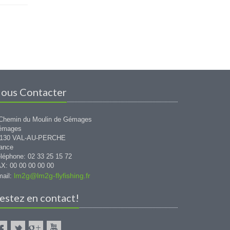
ous Contacter
Chemin du Moulin de Gémages
émages
1130 VAL-AU-PERCHE
ance
léphone: 02 33 25 15 72
X: 00 00 00 00 00
lm2g@lm2g-flyfishing.fr
ail:
estez en contact!