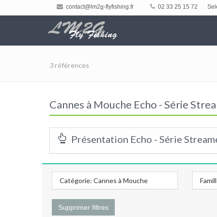
contact@lm2g-flyfishing.fr
02 33 25 15 72
Sel
3 références
Cannes à Mouche Echo - Série Stre
Présentation Echo - Série Stream
Catégorie: Cannes à Mouche
Famil
Supprimer filtres