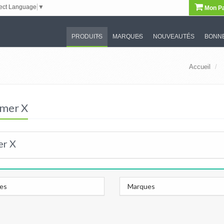
ect Language
▼
Mon Pa
PRODUITS
MARQUES
NOUVEAUTÉS
BONNE
Accueil
amer X
er X
les
Marques