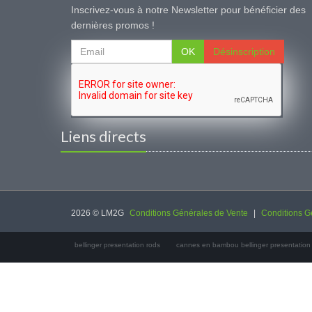
Inscrivez-vous à notre Newsletter pour bénéficier des
dernières promos !
OK
Désinscription
Liens directs
2026 © LM2G
Conditions Générales de Vente
|
Conditions Gé
bellinger presentation rods
cannes en bambou bellinger presentation