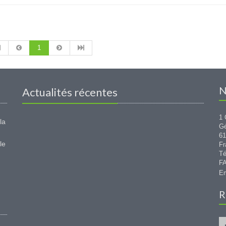
1
N
Actualités récentes
1 
la
G
6
le
Fr
Té
FA
Em
R