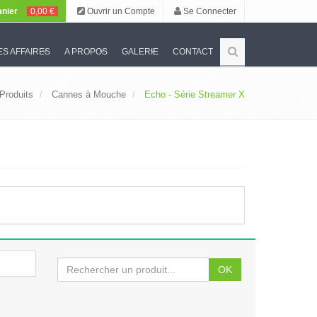
nier
0,00 €
Ouvrir un Compte
Se Connecter
S AFFAIRES
A PROPOS
GALERIE
CONTACT
Produits
Cannes à Mouche
Echo - Série Streamer X
OK