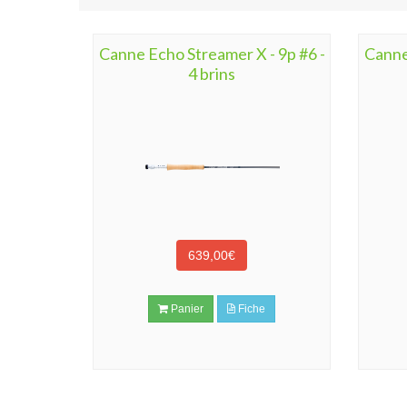
Canne Echo Streamer X - 9p #6 -
Canne
4 brins
639,00€
Panier
Fiche